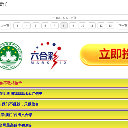
大陆仔
共 1683 条 8/169 页
上一页
3
4
5
6
7
8
9
10
11
12
13
下一页
到你不敢相信🌹
.5%,周周38888现金红包🌹
选→我们不赚钱，只做信誉
港/澳门/台湾六合彩
全网最高赔率48.8倍