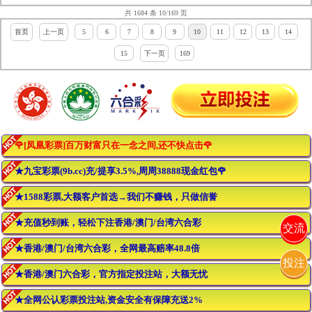
共 1684 条 10/169 页
首页
上一页
5
6
7
8
9
10
11
12
13
14
15
下一页
169
🌹[凤凰彩票]百万财富只在一念之间,还不快点击🌹
★九宝彩票(9b.cc)充/提享3.5%,周周38888现金红包🌹
★1588彩票,大额客户首选→我们不赚钱，只做信誉
★充值秒到账，轻松下注香港/澳门/台湾六合彩
交流
★香港/澳门/台湾六合彩，全网最高赔率48.8倍
投注
★香港/澳门六合彩，官方指定投注站，大额无忧
★全网公认彩票投注站,资金安全有保障充送2%