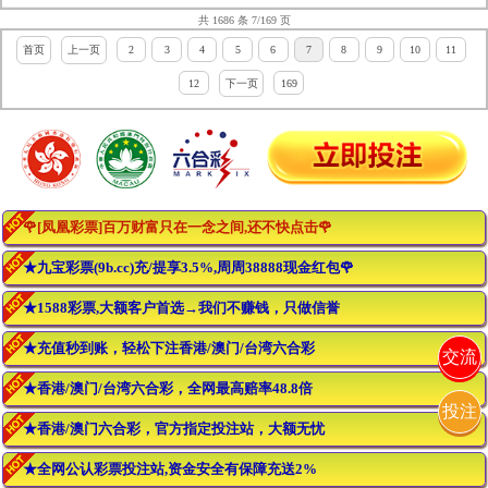
共 1686 条 7/169 页
首页
上一页
2
3
4
5
6
7
8
9
10
11
12
下一页
169
🌹[凤凰彩票]百万财富只在一念之间,还不快点击🌹
★九宝彩票(9b.cc)充/提享3.5%,周周38888现金红包🌹
★1588彩票,大额客户首选→我们不赚钱，只做信誉
★充值秒到账，轻松下注香港/澳门/台湾六合彩
交流
★香港/澳门/台湾六合彩，全网最高赔率48.8倍
投注
★香港/澳门六合彩，官方指定投注站，大额无忧
★全网公认彩票投注站,资金安全有保障充送2%