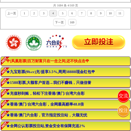
共 1684 条 4/169 页
上一页
1
2
3
4
5
6
7
8
9
10
11
下一页
169
🌹[凤凰彩票]百万财富只在一念之间,还不快点击🌹
★九宝彩票(9b.cc)充/提享3.5%,周周38888现金红包🌹
★1588彩票,大额客户首选→我们不赚钱，只做信誉
★充值秒到账，轻松下注香港/澳门/台湾六合彩
交流
★香港/澳门/台湾六合彩，全网最高赔率48.8倍
投注
★香港/澳门六合彩，官方指定投注站，大额无忧
★全网公认彩票投注站,资金安全有保障充送2%