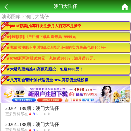
澳门大陆仔
澳彩图库
> 澳门大陆仔
🌹[8818彩票]推荐好友注册月入百万不是梦🌹
★[49彩票]用户注册下载即送最高19999元
★充值买澳彩不中,本站比华强北还强的实力最高包赔100%~
★6768彩票注册送30元，充值送100%，满月送88元。
★大發彩票精准AI高频彩跟投，包赔3000元！
★八万彩合营计划-代理佣金70%,高额佣金轻松赚
2026年189期：澳门大陆仔
更多资料尽在
４
８
ｋ
．ｕｋ
2026年188期：澳门大陆仔
更多资料尽在
４
８
ｋ
．ｕｋ