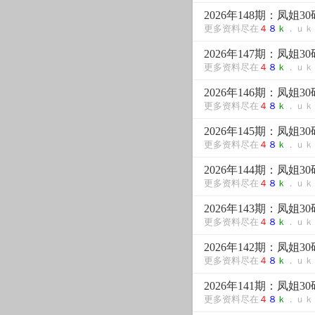
2026年148期：凤姐3
更多资料尽在
４
８
ｋ
．ｕｋ
2026年147期：凤姐3
更多资料尽在
４
８
ｋ
．ｕｋ
2026年146期：凤姐3
更多资料尽在
４
８
ｋ
．ｕｋ
2026年145期：凤姐3
更多资料尽在
４
８
ｋ
．ｕｋ
2026年144期：凤姐3
更多资料尽在
４
８
ｋ
．ｕｋ
2026年143期：凤姐3
更多资料尽在
４
８
ｋ
．ｕｋ
2026年142期：凤姐3
更多资料尽在
４
８
ｋ
．ｕｋ
2026年141期：凤姐3
更多资料尽在
４
８
ｋ
．ｕｋ