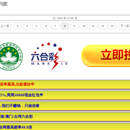
0码图
共 1684 条 8/169 页
上一页
3
4
5
6
7
8
9
10
11
12
13
下一页
,倍率最高,出款最快🌹
.5%,周周38888现金红包🌹
选→我们不赚钱，只做信誉
港/澳门/台湾六合彩
全网最高赔率48.8倍