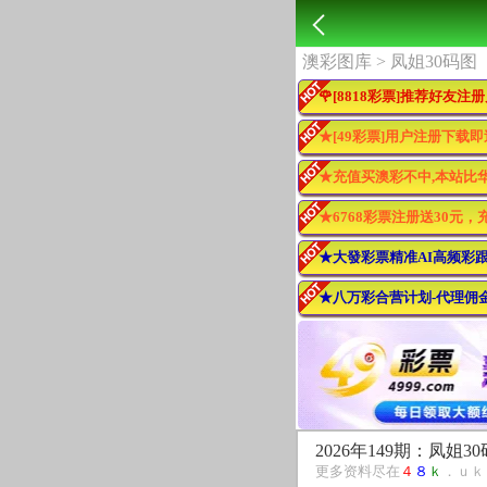
澳彩图库
> 凤姐30码图
🌹[8818彩票]推荐好友注
★[49彩票]用户注册下载即
★充值买澳彩不中,本站比华
★6768彩票注册送30元，
★大發彩票精准AI高频彩跟
★八万彩合营计划-代理佣金
2026年149期：凤姐3
更多资料尽在
４
８
ｋ
．ｕｋ