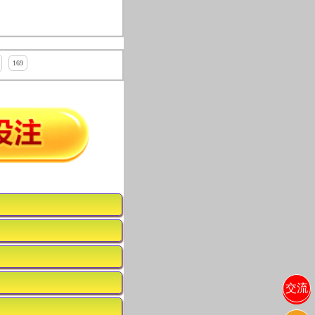
169
交流