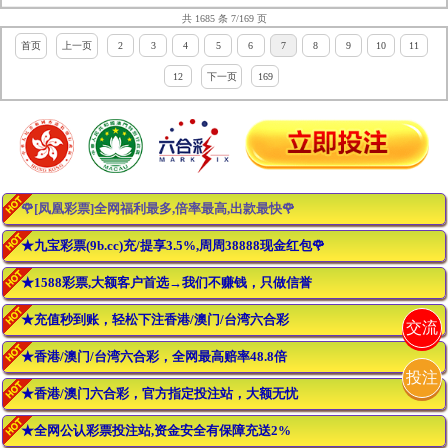
共 1685 条 7/169 页
首页
上一页
2
3
4
5
6
7
8
9
10
11
12
下一页
169
🌹[凤凰彩票]全网福利最多,倍率最高,出款最快🌹
★九宝彩票(9b.cc)充/提享3.5%,周周38888现金红包🌹
★1588彩票,大额客户首选→我们不赚钱，只做信誉
★充值秒到账，轻松下注香港/澳门/台湾六合彩
交流
★香港/澳门/台湾六合彩，全网最高赔率48.8倍
投注
★香港/澳门六合彩，官方指定投注站，大额无忧
★全网公认彩票投注站,资金安全有保障充送2%