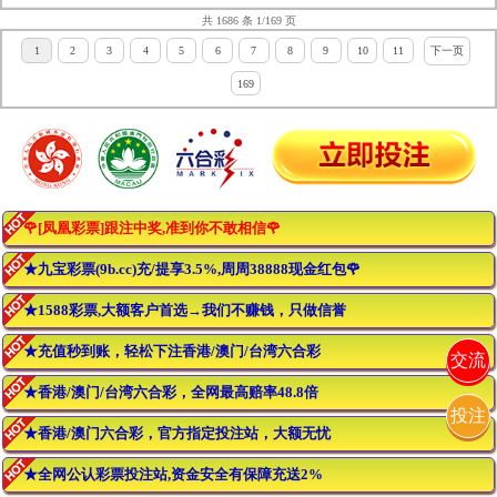
共 1686 条 1/169 页
1
2
3
4
5
6
7
8
9
10
11
下一页
169
🌹[凤凰彩票]跟注中奖,准到你不敢相信🌹
★九宝彩票(9b.cc)充/提享3.5%,周周38888现金红包🌹
★1588彩票,大额客户首选→我们不赚钱，只做信誉
★充值秒到账，轻松下注香港/澳门/台湾六合彩
交流
★香港/澳门/台湾六合彩，全网最高赔率48.8倍
投注
★香港/澳门六合彩，官方指定投注站，大额无忧
★全网公认彩票投注站,资金安全有保障充送2%