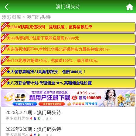
澳门码头诗
澳彩图库
> 澳门码头诗
🌹[8818彩票]充值秒到，提现快速，值得信赖注🌹
★[49彩票]用户注册下载即送最高19999元
★充值买澳彩不中,本站比华强北还强的实力最高包赔100%~
★6768彩票注册送30元，充值送100%，满月送88元。
★大發彩票精准AI高频彩跟投，包赔3000元！
★八万彩合营计划-代理佣金70%,高额佣金轻松赚
2026年221期：澳门码头诗
更多资料尽在
４
８
ｋ
．ｕｋ
2026年220期：澳门码头诗
更多资料尽在
４
８
ｋ
．ｕｋ