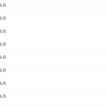
姐会员
姐会员
姐会员
姐会员
姐会员
姐会员
姐会员
姐会员