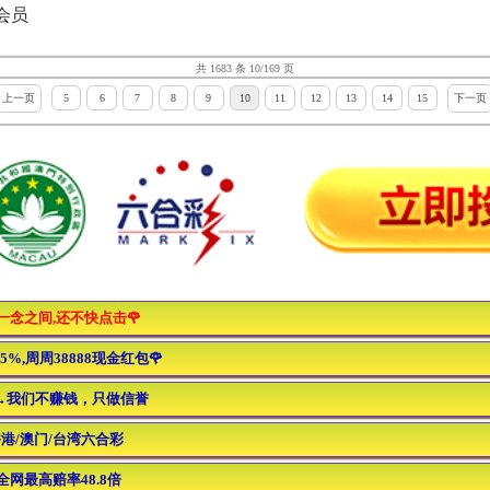
姐会员
共 1683 条 10/169 页
上一页
5
6
7
8
9
10
11
12
13
14
15
下一页
一念之间,还不快点击🌹
.5%,周周38888现金红包🌹
选→我们不赚钱，只做信誉
港/澳门/台湾六合彩
全网最高赔率48.8倍