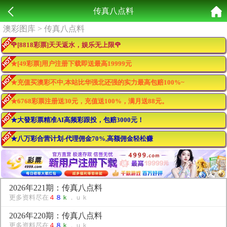
传真八点料
澳彩图库
> 传真八点料
🌹[8818彩票]天天返水，娱乐无上限🌹
★[49彩票]用户注册下载即送最高19999元
★充值买澳彩不中,本站比华强北还强的实力最高包赔100%~
★6768彩票注册送30元，充值送100%，满月送88元。
★大發彩票精准AI高频彩跟投，包赔3000元！
★八万彩合营计划-代理佣金70%,高额佣金轻松赚
2026年221期：传真八点料
更多资料尽在
４
８
ｋ
．ｕｋ
2026年220期：传真八点料
更多资料尽在
４
８
ｋ
．ｕｋ