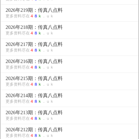
2026年219期：传真八点料
更多资料尽在
４
８
ｋ
．ｕｋ
2026年218期：传真八点料
更多资料尽在
４
８
ｋ
．ｕｋ
2026年217期：传真八点料
更多资料尽在
４
８
ｋ
．ｕｋ
2026年216期：传真八点料
更多资料尽在
４
８
ｋ
．ｕｋ
2026年215期：传真八点料
更多资料尽在
４
８
ｋ
．ｕｋ
2026年214期：传真八点料
更多资料尽在
４
８
ｋ
．ｕｋ
2026年213期：传真八点料
更多资料尽在
４
８
ｋ
．ｕｋ
2026年212期：传真八点料
更多资料尽在
４
８
ｋ
．ｕｋ