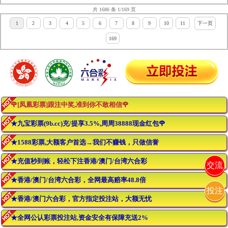
共 1686 条 1/169 页
1
2
3
4
5
6
7
8
9
10
11
下一页
169
🌹[凤凰彩票]跟注中奖,准到你不敢相信🌹
★九宝彩票(9b.cc)充/提享3.5%,周周38888现金红包🌹
★1588彩票,大额客户首选→我们不赚钱，只做信誉
★充值秒到账，轻松下注香港/澳门/台湾六合彩
交流
★香港/澳门/台湾六合彩，全网最高赔率48.8倍
投注
★香港/澳门六合彩，官方指定投注站，大额无忧
★全网公认彩票投注站,资金安全有保障充送2%