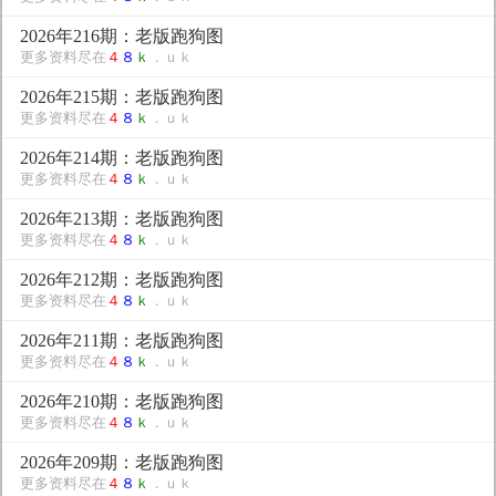
2026年216期：老版跑狗图
更多资料尽在
４
８
ｋ
．ｕｋ
2026年215期：老版跑狗图
更多资料尽在
４
８
ｋ
．ｕｋ
2026年214期：老版跑狗图
更多资料尽在
４
８
ｋ
．ｕｋ
2026年213期：老版跑狗图
更多资料尽在
４
８
ｋ
．ｕｋ
2026年212期：老版跑狗图
更多资料尽在
４
８
ｋ
．ｕｋ
2026年211期：老版跑狗图
更多资料尽在
４
８
ｋ
．ｕｋ
2026年210期：老版跑狗图
更多资料尽在
４
８
ｋ
．ｕｋ
2026年209期：老版跑狗图
更多资料尽在
４
８
ｋ
．ｕｋ