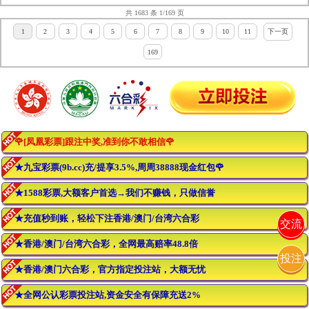
共 1683 条 1/169 页
1
2
3
4
5
6
7
8
9
10
11
下一页
169
🌹[凤凰彩票]跟注中奖,准到你不敢相信🌹
★九宝彩票(9b.cc)充/提享3.5%,周周38888现金红包🌹
★1588彩票,大额客户首选→我们不赚钱，只做信誉
★充值秒到账，轻松下注香港/澳门/台湾六合彩
交流
★香港/澳门/台湾六合彩，全网最高赔率48.8倍
投注
★香港/澳门六合彩，官方指定投注站，大额无忧
★全网公认彩票投注站,资金安全有保障充送2%