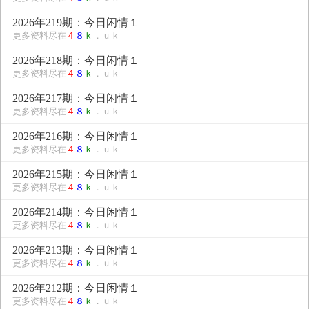
2026年219期：今日闲情１
更多资料尽在
４
８
ｋ
．ｕｋ
2026年218期：今日闲情１
更多资料尽在
４
８
ｋ
．ｕｋ
2026年217期：今日闲情１
更多资料尽在
４
８
ｋ
．ｕｋ
2026年216期：今日闲情１
更多资料尽在
４
８
ｋ
．ｕｋ
2026年215期：今日闲情１
更多资料尽在
４
８
ｋ
．ｕｋ
2026年214期：今日闲情１
更多资料尽在
４
８
ｋ
．ｕｋ
2026年213期：今日闲情１
更多资料尽在
４
８
ｋ
．ｕｋ
2026年212期：今日闲情１
更多资料尽在
４
８
ｋ
．ｕｋ