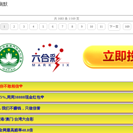
人幽默
共 1683 条 1/169 页
1
2
3
4
5
6
7
8
9
10
11
下一页
169
到你不敢相信🌹
.5%,周周38888现金红包🌹
选→我们不赚钱，只做信誉
港/澳门/台湾六合彩
全网最高赔率48.8倍