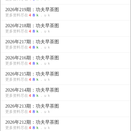
2026年219期：功夫早茶图
更多资料尽在
４
８
ｋ
．ｕｋ
2026年218期：功夫早茶图
更多资料尽在
４
８
ｋ
．ｕｋ
2026年217期：功夫早茶图
更多资料尽在
４
８
ｋ
．ｕｋ
2026年216期：功夫早茶图
更多资料尽在
４
８
ｋ
．ｕｋ
2026年215期：功夫早茶图
更多资料尽在
４
８
ｋ
．ｕｋ
2026年214期：功夫早茶图
更多资料尽在
４
８
ｋ
．ｕｋ
2026年213期：功夫早茶图
更多资料尽在
４
８
ｋ
．ｕｋ
2026年212期：功夫早茶图
更多资料尽在
４
８
ｋ
．ｕｋ