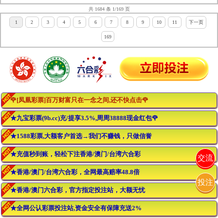
共 1684 条 1/169 页
1
2
3
4
5
6
7
8
9
10
11
下一页
169
🌹[凤凰彩票]百万财富只在一念之间,还不快点击🌹
★九宝彩票(9b.cc)充/提享3.5%,周周38888现金红包🌹
★1588彩票,大额客户首选→我们不赚钱，只做信誉
★充值秒到账，轻松下注香港/澳门/台湾六合彩
交流
★香港/澳门/台湾六合彩，全网最高赔率48.8倍
投注
★香港/澳门六合彩，官方指定投注站，大额无忧
★全网公认彩票投注站,资金安全有保障充送2%