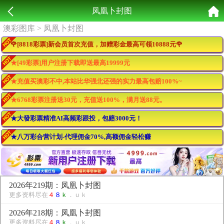
凤凰卜封图
澳彩图库
> 凤凰卜封图
🌹[8818彩票]新会员首次充值，加赠彩金最高可领10888元🌹
★[49彩票]用户注册下载即送最高19999元
★充值买澳彩不中,本站比华强北还强的实力最高包赔100%~
★6768彩票注册送30元，充值送100%，满月送88元。
★大發彩票精准AI高频彩跟投，包赔3000元！
★八万彩合营计划-代理佣金70%,高额佣金轻松赚
2026年219期：凤凰卜封图
更多资料尽在
４
８
ｋ
．ｕｋ
2026年218期：凤凰卜封图
更多资料尽在
４
８
ｋ
．ｕｋ