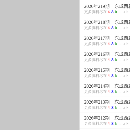
2026年219期：东成
更多资料尽在
４
８
ｋ
．ｕｋ
2026年218期：东成
更多资料尽在
４
８
ｋ
．ｕｋ
2026年217期：东成
更多资料尽在
４
８
ｋ
．ｕｋ
2026年216期：东成
更多资料尽在
４
８
ｋ
．ｕｋ
2026年215期：东成
更多资料尽在
４
８
ｋ
．ｕｋ
2026年214期：东成
更多资料尽在
４
８
ｋ
．ｕｋ
2026年213期：东成
更多资料尽在
４
８
ｋ
．ｕｋ
2026年212期：东成
更多资料尽在
４
８
ｋ
．ｕｋ