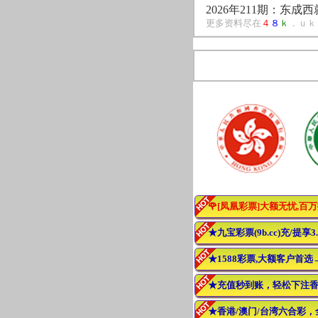
2026年211期：东成
更多资料尽在
４
８
ｋ
．ｕｋ
🌹[凤凰彩票]大额无忧,百
★九宝彩票(9b.cc)充/提享3
★1588彩票,大额客户首
★充值秒到账，轻松下注香
★香港/澳门/台湾六合彩，