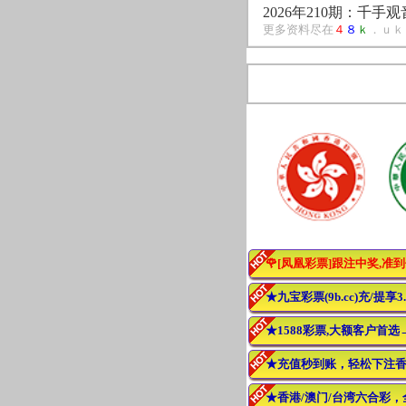
2026年210期：千手
更多资料尽在
４
８
ｋ
．ｕｋ
🌹[凤凰彩票]跟注中奖,准
★九宝彩票(9b.cc)充/提享3
★1588彩票,大额客户首
★充值秒到账，轻松下注香
★香港/澳门/台湾六合彩，