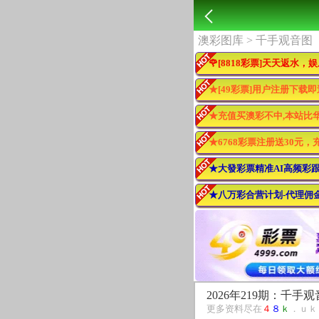
澳彩图库
> 千手观音图
🌹[8818彩票]天天返水，
★[49彩票]用户注册下载即
★充值买澳彩不中,本站比华
★6768彩票注册送30元，
★大發彩票精准AI高频彩跟
★八万彩合营计划-代理佣金
2026年219期：千手
更多资料尽在
４
８
ｋ
．ｕｋ