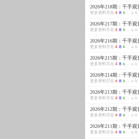
2026年218期：千手
更多资料尽在
４
８
ｋ
．ｕｋ
2026年217期：千手
更多资料尽在
４
８
ｋ
．ｕｋ
2026年216期：千手
更多资料尽在
４
８
ｋ
．ｕｋ
2026年215期：千手
更多资料尽在
４
８
ｋ
．ｕｋ
2026年214期：千手
更多资料尽在
４
８
ｋ
．ｕｋ
2026年213期：千手
更多资料尽在
４
８
ｋ
．ｕｋ
2026年212期：千手
更多资料尽在
４
８
ｋ
．ｕｋ
2026年211期：千手
更多资料尽在
４
８
ｋ
．ｕｋ