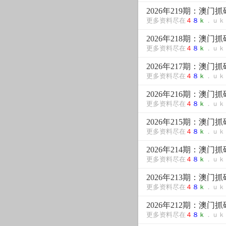
2026年219期：澳门
更多资料尽在
４
８
ｋ
．ｕｋ
2026年218期：澳门
更多资料尽在
４
８
ｋ
．ｕｋ
2026年217期：澳门
更多资料尽在
４
８
ｋ
．ｕｋ
2026年216期：澳门
更多资料尽在
４
８
ｋ
．ｕｋ
2026年215期：澳门
更多资料尽在
４
８
ｋ
．ｕｋ
2026年214期：澳门
更多资料尽在
４
８
ｋ
．ｕｋ
2026年213期：澳门
更多资料尽在
４
８
ｋ
．ｕｋ
2026年212期：澳门
更多资料尽在
４
８
ｋ
．ｕｋ