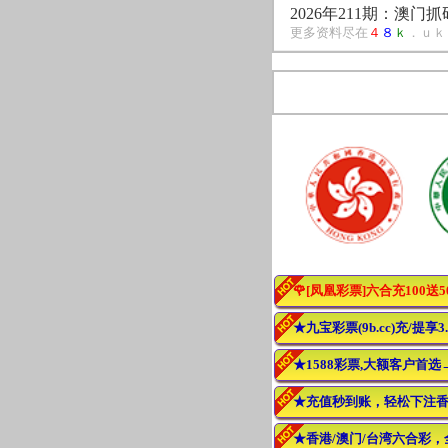
2026年211期：澳门
更多资料尽在
４
８
ｋ
．ｕｋ
🌹[凤凰彩票]六合充100送
★九宝彩票(9b.cc)充/提享3
★1588彩票,大额客户首
★充值秒到账，轻松下注香
★香港/澳门/台湾六合彩，