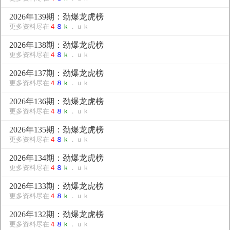
2026年139期：劲爆龙虎榜
更多资料尽在
４
８
ｋ
．ｕｋ
2026年138期：劲爆龙虎榜
更多资料尽在
４
８
ｋ
．ｕｋ
2026年137期：劲爆龙虎榜
更多资料尽在
４
８
ｋ
．ｕｋ
2026年136期：劲爆龙虎榜
更多资料尽在
４
８
ｋ
．ｕｋ
2026年135期：劲爆龙虎榜
更多资料尽在
４
８
ｋ
．ｕｋ
2026年134期：劲爆龙虎榜
更多资料尽在
４
８
ｋ
．ｕｋ
2026年133期：劲爆龙虎榜
更多资料尽在
４
８
ｋ
．ｕｋ
2026年132期：劲爆龙虎榜
更多资料尽在
４
８
ｋ
．ｕｋ