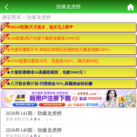
劲爆龙虎榜
澳彩图库
> 劲爆龙虎榜
🌹[8818彩票]天天返水，娱乐无上限🌹
★[49彩票]用户注册下载即送最高19999元
★充值买澳彩不中,本站比华强北还强的实力最高包赔100%~
★6768彩票注册送30元，充值送100%，满月送88元。
★大發彩票精准AI高频彩跟投，包赔3000元！
★八万彩合营计划-代理佣金70%,高额佣金轻松赚
2026年141期：劲爆龙虎榜
更多资料尽在
４
８
ｋ
．ｕｋ
2026年140期：劲爆龙虎榜
更多资料尽在
４
８
ｋ
．ｕｋ