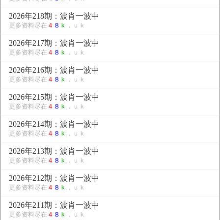
2026年218期：波肖一波中
更多资料尽在
４
８
ｋ
．ｕｋ
2026年217期：波肖一波中
更多资料尽在
４
８
ｋ
．ｕｋ
2026年216期：波肖一波中
更多资料尽在
４
８
ｋ
．ｕｋ
2026年215期：波肖一波中
更多资料尽在
４
８
ｋ
．ｕｋ
2026年214期：波肖一波中
更多资料尽在
４
８
ｋ
．ｕｋ
2026年213期：波肖一波中
更多资料尽在
４
８
ｋ
．ｕｋ
2026年212期：波肖一波中
更多资料尽在
４
８
ｋ
．ｕｋ
2026年211期：波肖一波中
更多资料尽在
４
８
ｋ
．ｕｋ