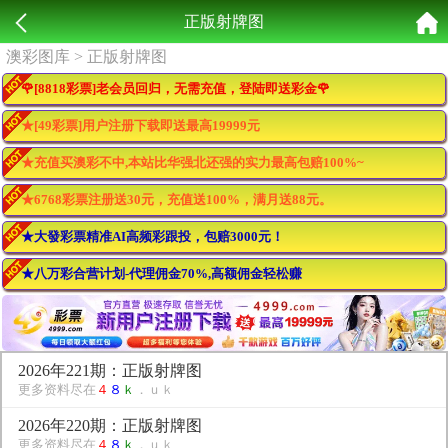
正版射牌图
澳彩图库
> 正版射牌图
🌹[8818彩票]老会员回归，无需充值，登陆即送彩金🌹
★[49彩票]用户注册下载即送最高19999元
★充值买澳彩不中,本站比华强北还强的实力最高包赔100%~
★6768彩票注册送30元，充值送100%，满月送88元。
★大發彩票精准AI高频彩跟投，包赔3000元！
★八万彩合营计划-代理佣金70%,高额佣金轻松赚
2026年221期：正版射牌图
更多资料尽在
４
８
ｋ
．ｕｋ
2026年220期：正版射牌图
更多资料尽在
４
８
ｋ
．ｕｋ