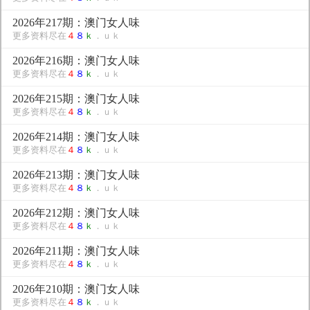
2026年217期：澳门女人味
更多资料尽在
４
８
ｋ
．ｕｋ
2026年216期：澳门女人味
更多资料尽在
４
８
ｋ
．ｕｋ
2026年215期：澳门女人味
更多资料尽在
４
８
ｋ
．ｕｋ
2026年214期：澳门女人味
更多资料尽在
４
８
ｋ
．ｕｋ
2026年213期：澳门女人味
更多资料尽在
４
８
ｋ
．ｕｋ
2026年212期：澳门女人味
更多资料尽在
４
８
ｋ
．ｕｋ
2026年211期：澳门女人味
更多资料尽在
４
８
ｋ
．ｕｋ
2026年210期：澳门女人味
更多资料尽在
４
８
ｋ
．ｕｋ