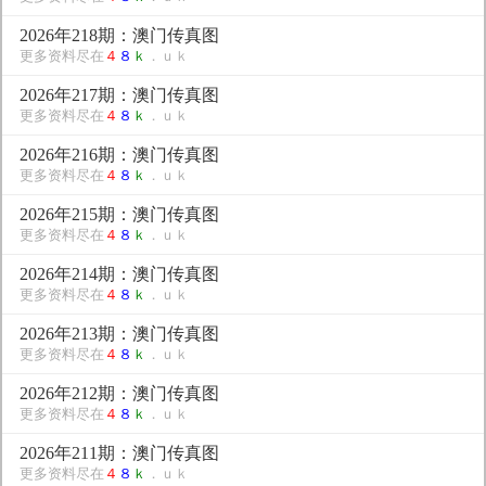
2026年218期：澳门传真图
更多资料尽在
４
８
ｋ
．ｕｋ
2026年217期：澳门传真图
更多资料尽在
４
８
ｋ
．ｕｋ
2026年216期：澳门传真图
更多资料尽在
４
８
ｋ
．ｕｋ
2026年215期：澳门传真图
更多资料尽在
４
８
ｋ
．ｕｋ
2026年214期：澳门传真图
更多资料尽在
４
８
ｋ
．ｕｋ
2026年213期：澳门传真图
更多资料尽在
４
８
ｋ
．ｕｋ
2026年212期：澳门传真图
更多资料尽在
４
８
ｋ
．ｕｋ
2026年211期：澳门传真图
更多资料尽在
４
８
ｋ
．ｕｋ