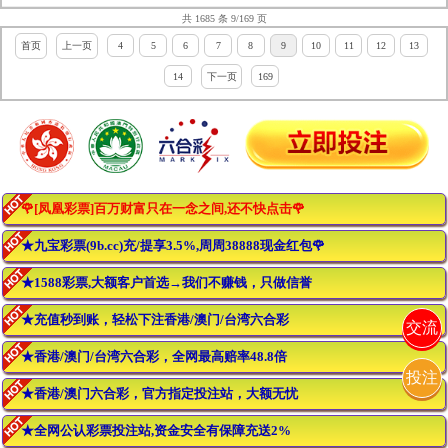
共 1685 条 9/169 页
首页
上一页
4
5
6
7
8
9
10
11
12
13
14
下一页
169
🌹[凤凰彩票]百万财富只在一念之间,还不快点击🌹
★九宝彩票(9b.cc)充/提享3.5%,周周38888现金红包🌹
★1588彩票,大额客户首选→我们不赚钱，只做信誉
★充值秒到账，轻松下注香港/澳门/台湾六合彩
交流
★香港/澳门/台湾六合彩，全网最高赔率48.8倍
投注
★香港/澳门六合彩，官方指定投注站，大额无忧
★全网公认彩票投注站,资金安全有保障充送2%