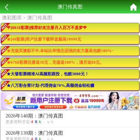
澳门传真图
澳彩图库
> 澳门传真图
🌹[8818彩票]推荐好友注册月入百万不是梦🌹
★[49彩票]用户注册下载即送最高19999元
★充值买澳彩不中,本站比华强北还强的实力最高包赔100%~
★6768彩票注册送30元，充值送100%，满月送88元。
★大發彩票精准AI高频彩跟投，包赔3000元！
★八万彩合营计划-代理佣金70%,高额佣金轻松赚
2026年140期：澳门传真图
更多资料尽在
４
８
ｋ
．ｕｋ
2026年139期：澳门传真图
更多资料尽在
４
８
ｋ
．ｕｋ