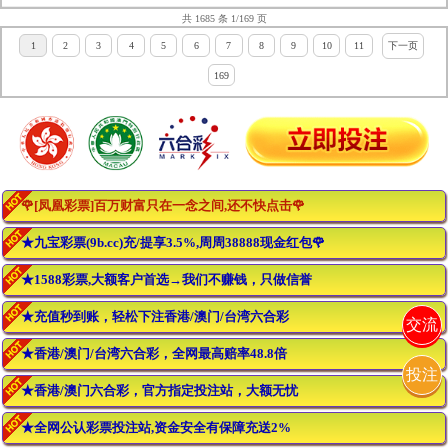
共 1685 条 1/169 页
1
2
3
4
5
6
7
8
9
10
11
下一页
169
🌹[凤凰彩票]百万财富只在一念之间,还不快点击🌹
★九宝彩票(9b.cc)充/提享3.5%,周周38888现金红包🌹
★1588彩票,大额客户首选→我们不赚钱，只做信誉
★充值秒到账，轻松下注香港/澳门/台湾六合彩
交流
★香港/澳门/台湾六合彩，全网最高赔率48.8倍
投注
★香港/澳门六合彩，官方指定投注站，大额无忧
★全网公认彩票投注站,资金安全有保障充送2%