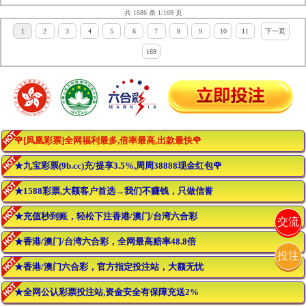
共 1686 条 1/169 页
1
2
3
4
5
6
7
8
9
10
11
下一页
169
🌹[凤凰彩票]全网福利最多,倍率最高,出款最快🌹
★九宝彩票(9b.cc)充/提享3.5%,周周38888现金红包🌹
★1588彩票,大额客户首选→我们不赚钱，只做信誉
★充值秒到账，轻松下注香港/澳门/台湾六合彩
交流
★香港/澳门/台湾六合彩，全网最高赔率48.8倍
投注
★香港/澳门六合彩，官方指定投注站，大额无忧
★全网公认彩票投注站,资金安全有保障充送2%