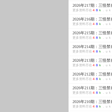
2026年217期：三怪
更多资料尽在
４
８
ｋ
．ｕｋ
2026年216期：三怪
更多资料尽在
４
８
ｋ
．ｕｋ
2026年215期：三怪
更多资料尽在
４
８
ｋ
．ｕｋ
2026年214期：三怪
更多资料尽在
４
８
ｋ
．ｕｋ
2026年213期：三怪
更多资料尽在
４
８
ｋ
．ｕｋ
2026年212期：三怪
更多资料尽在
４
８
ｋ
．ｕｋ
2026年211期：三怪
更多资料尽在
４
８
ｋ
．ｕｋ
2026年210期：三怪
更多资料尽在
４
８
ｋ
．ｕｋ