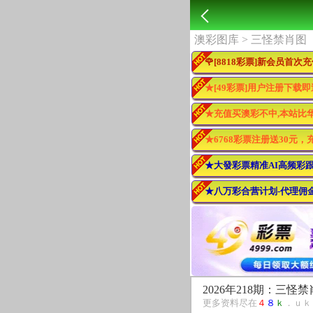
澳彩图库
> 三怪禁肖图
🌹[8818彩票]新会员首次
★[49彩票]用户注册下载即
★充值买澳彩不中,本站比华
★6768彩票注册送30元，
★大發彩票精准AI高频彩跟
★八万彩合营计划-代理佣金
2026年218期：三怪
更多资料尽在
４
８
ｋ
．ｕｋ