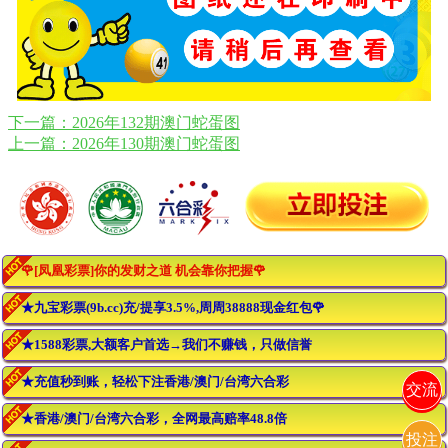
下一篇：2026年132期澳门蛇蛋图
上一篇：2026年130期澳门蛇蛋图
🌹[凤凰彩票]你的发财之道 机会靠你把握🌹
★九宝彩票(9b.cc)充/提享3.5%,周周38888现金红包🌹
★1588彩票,大额客户首选→我们不赚钱，只做信誉
★充值秒到账，轻松下注香港/澳门/台湾六合彩
交流
★香港/澳门/台湾六合彩，全网最高赔率48.8倍
投注