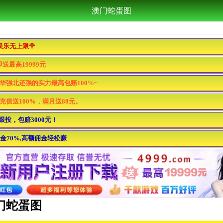
澳门蛇蛋图
，娱乐无上限🌹
送最高19999元
华强北还强的实力最高包赔100%~
，充值送100%，满月送88元。
跟投，包赔3000元！
金70%,高额佣金轻松赚
澳门蛇蛋图