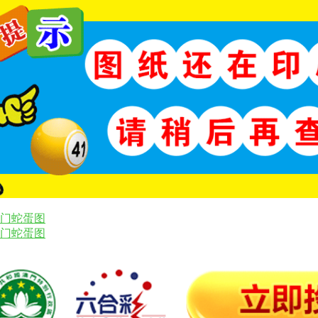
澳门蛇蛋图
澳门蛇蛋图