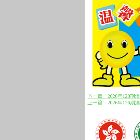
下一篇：2026年128期
上一篇：2026年126期