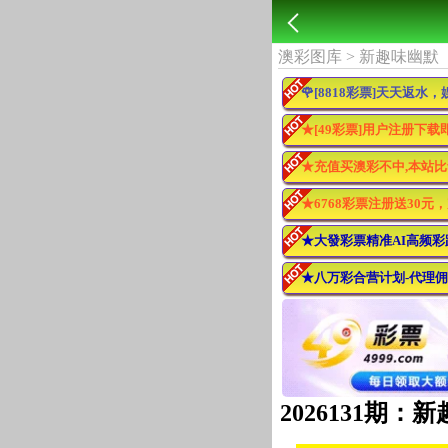
澳彩图库
>
新趣味幽默
🌹[8818彩票]天天返水
★[49彩票]用户注册下载即
★充值买澳彩不中,本站比
★6768彩票注册送30元
★大發彩票精准AI高频彩
★八万彩合营计划-代理佣
2026131期：