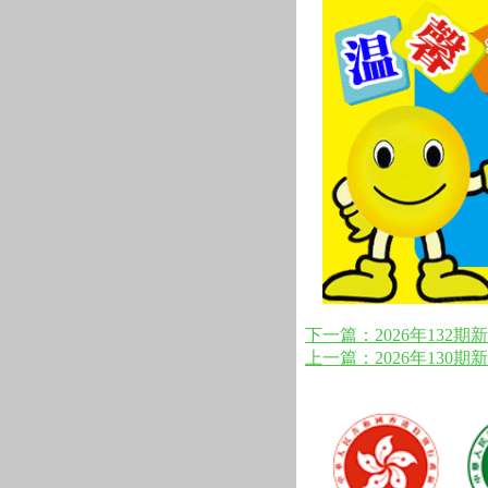
下一篇：2026年132期
上一篇：2026年130期