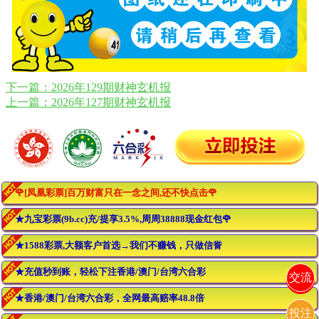
下一篇：2026年129期财神玄机报
上一篇：2026年127期财神玄机报
🌹[凤凰彩票]百万财富只在一念之间,还不快点击🌹
★九宝彩票(9b.cc)充/提享3.5%,周周38888现金红包🌹
★1588彩票,大额客户首选→我们不赚钱，只做信誉
★充值秒到账，轻松下注香港/澳门/台湾六合彩
交流
★香港/澳门/台湾六合彩，全网最高赔率48.8倍
投注