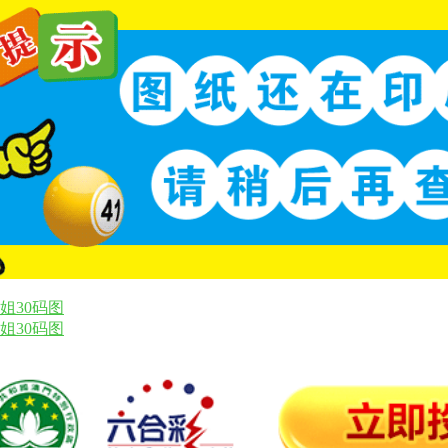
凤姐30码图
凤姐30码图