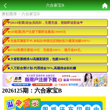
六合家宝B
澳彩图库
>
六合家宝B
🌹[8818彩票]老会员回归，无需充值，登陆即送彩金🌹
★[49彩票]用户注册下载即送最高19999元
★充值买澳彩不中,本站比华强北还强的实力最高包赔100%~
★6768彩票注册送30元，充值送100%，满月送88元。
★大發彩票精准AI高频彩跟投，包赔3000元！
★八万彩合营计划-代理佣金70%,高额佣金轻松赚
2026125期：六合家宝B