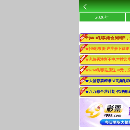
2026年
🌹[8818彩票]老会员回
★[49彩票]用户注册下载即
★充值买澳彩不中,本站比华
★6768彩票注册送30元，
★大發彩票精准AI高频彩跟
★八万彩合营计划-代理佣金