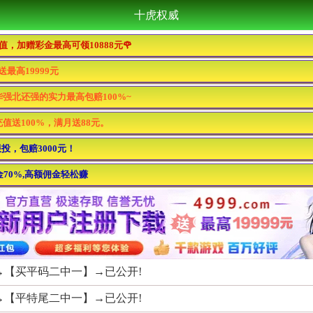
十虎权威
充值，加赠彩金最高可领10888元🌹
送最高19999元
强北还强的实力最高包赔100%~
充值送100%，满月送88元。
投，包赔3000元！
70%,高额佣金轻松赚
威→【买平码二中一】→已公开!
威→【平特尾二中一】→已公开!