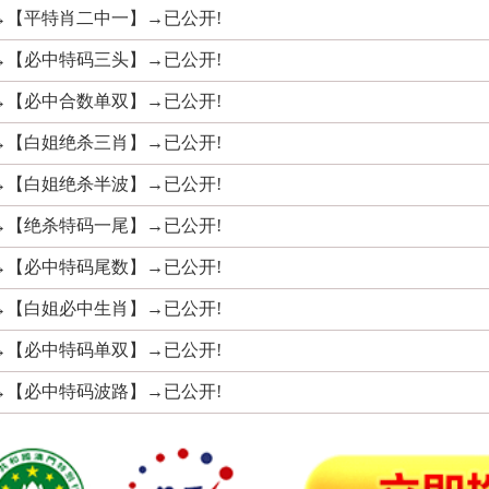
威→【平特肖二中一】→已公开!
威→【必中特码三头】→已公开!
威→【必中合数单双】→已公开!
威→【白姐绝杀三肖】→已公开!
威→【白姐绝杀半波】→已公开!
威→【绝杀特码一尾】→已公开!
威→【必中特码尾数】→已公开!
威→【白姐必中生肖】→已公开!
威→【必中特码单双】→已公开!
威→【必中特码波路】→已公开!